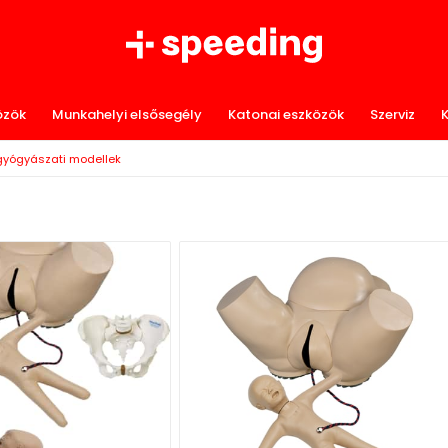
özök
Munkahelyi elsősegély
Katonai eszközök
Szerviz
K
őgyógyászati modellek