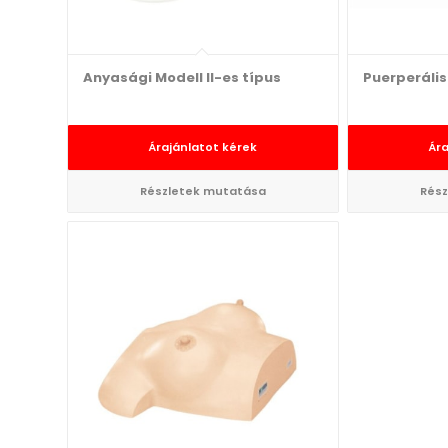
Anyasági Modell II-es típus
Puerperáli
Árajánlatot kérek
Ára
Részletek mutatása
Rész