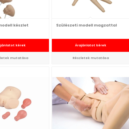
modell készlet
Szülészeti modell magzattal
jánlatot kérek
Árajánlatot kérek
letek mutatása
Részletek mutatása