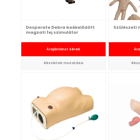
Desperate Debra beékelődött
Szülészeti 
magzati fej szimulátor
Árajánlatot kérek
Ára
Részletek mutatása
Rész