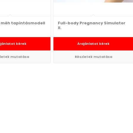
s méh tapintásmodell
Full-body Pregnancy Simulator
II.
jánlatot kérek
Árajánlatot kérek
letek mutatása
Részletek mutatása