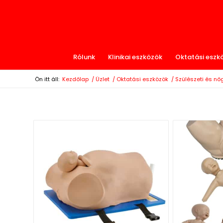
Rólunk
Klinikai eszközök
Oktatási eszk
Ön itt áll:
Kezdőlap
/
Üzlet
/
Oktatási eszközök
/
Szülészeti és n