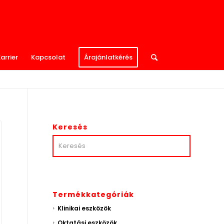
arrier
Kapcsolat
Árajánlatkérés
Keresés
Termékkategóriák
Klinikai eszközök
Oktatási eszközök