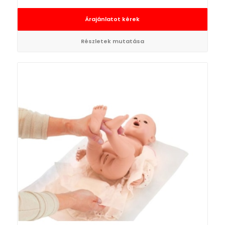
Árajánlatot kérek
Részletek mutatása