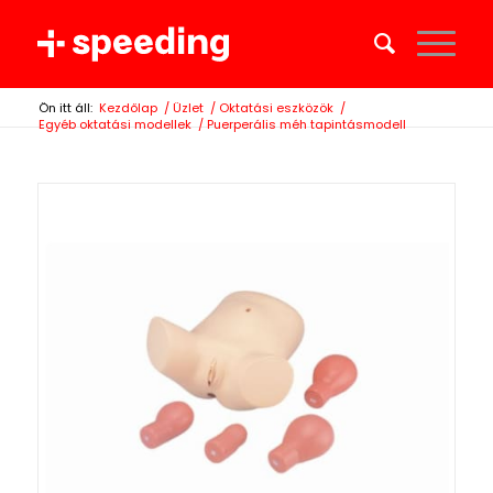
Ön itt áll:
Kezdőlap
/
Üzlet
/
Oktatási eszközök
/
Egyéb oktatási modellek
/
Puerperális méh tapintásmodell