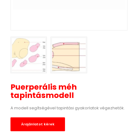
Puerperális méh
tapintásmodell
A modell segítségével tapintási gyakorlatok végezhetők.
Árajánlatot kérek