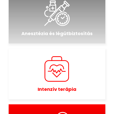
Anesztézia és légútbiztosítás
Intenzív terápia