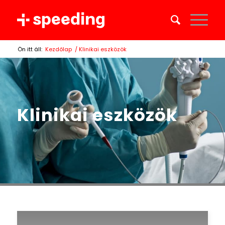
Ön itt áll:
Kezdőlap
/
Klinikai eszközök
Klinikai eszközök