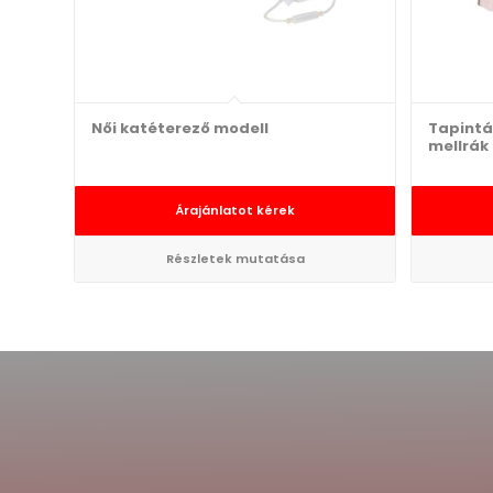
Női katéterező modell
Tapintá
mellrák 
Árajánlatot kérek
Részletek mutatása