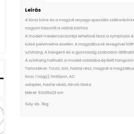
Leírás
A törzs bőre és a magzat anyaga speciális szilikonból 
nagyon hasonlít a valódi bőrhöz.
A modell medencecsontja lehetővé teszi a symphysis és
külső pelvimetria esetén. A magzatburok levegővel töl
szívhang. A hangerő és a gyorsaság szabadon állítható
A szívhang hallható a modell oldalába épített hangszóró
Tartozékok: Torzó, bőr, hasfal rész, magzat a magzatb
kicsi, 1 nagy), hintőpor, AC
adapter, hasfal védő, tároló táska
Méret: 52x35x23 cm
Súly: kb. 11kg