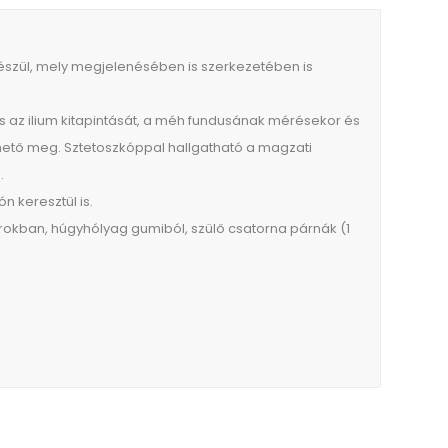
készül, mely megjelenésében is szerkezetében is
 az ilium kitapintását, a méh fundusának mérésekor és
thető meg. Sztetoszkóppal hallgatható a magzati
.
n keresztül is.
urokban, húgyhólyag gumiból, szülő csatorna párnák (1