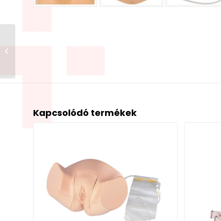
Puerperális méh
tapintásmodell
Kapcsolódó termékek