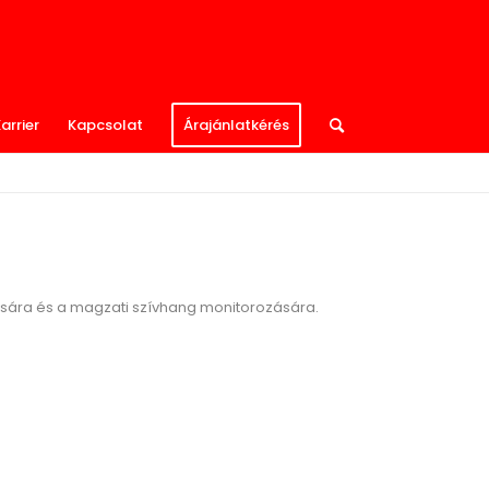
arrier
Kapcsolat
Árajánlatkérés
ására és a magzati szívhang monitorozására.