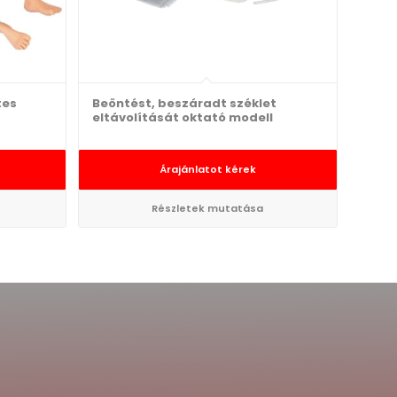
tes
Beöntést, beszáradt széklet
eltávolítását oktató modell
Árajánlatot kérek
Részletek mutatása