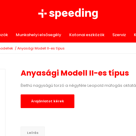
özök
Munkahelyi elsősegély
Katonai eszközök
Szerviz
K
modellek
/
Anyasági Modell II-es típus
Anyasági Modell II-es típus
Élethű nagyságú torzó a négyféle Leopold műfogás oktat
Árajánlatot kérek
Leírás