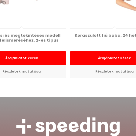
si és megtekintéses modell
Koraszülött fiú baba, 24 he
felismeréséhez, 2-es típus
Árajánlatot kérek
Árajánlatot kérek
Részletek mutatása
Részletek mutatása