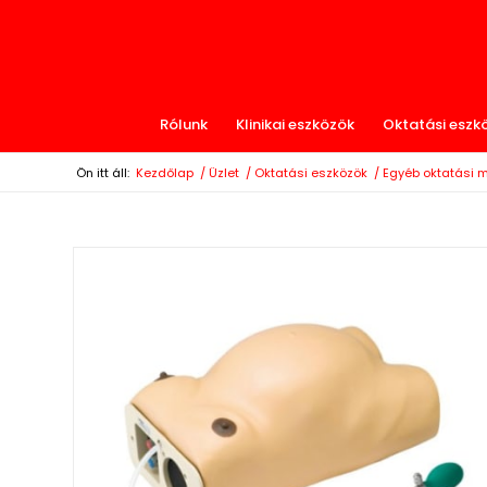
Rólunk
Klinikai eszközök
Oktatási eszk
Ön itt áll:
Kezdőlap
/
Üzlet
/
Oktatási eszközök
/
Egyéb oktatási 