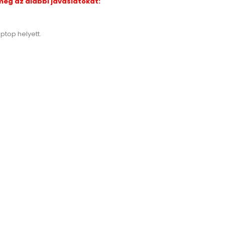
meg az alábbi javaslatokat:
ptop helyett.