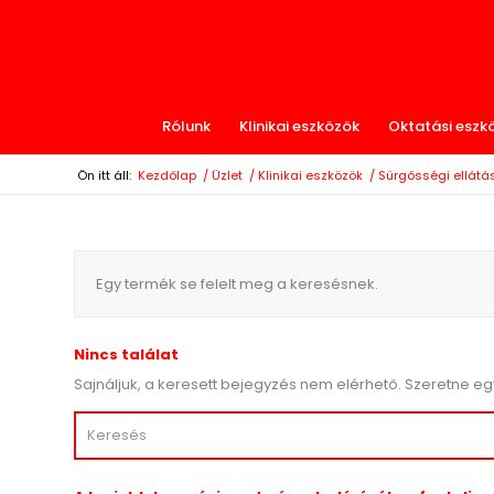
Rólunk
Klinikai eszközök
Oktatási eszk
Ön itt áll:
Kezdőlap
/
Üzlet
/
Klinikai eszközök
/
Sürgősségi ellátá
Egy termék se felelt meg a keresésnek.
Nincs találat
Sajnáljuk, a keresett bejegyzés nem elérhető. Szeretne eg