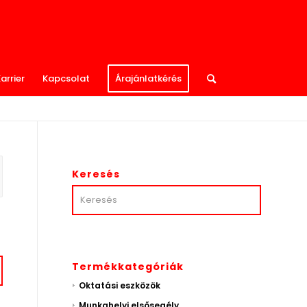
arrier
Kapcsolat
Árajánlatkérés
Keresés
Termékkategóriák
Oktatási eszközök
Munkahelyi elsősegély