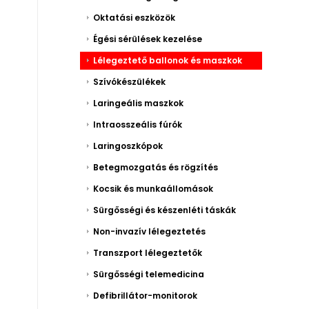
Oktatási eszközök
Égési sérülések kezelése
Lélegeztető ballonok és maszkok
Szívókészülékek
Laringeális maszkok
Intraosszeális fúrók
Laringoszkópok
Betegmozgatás és rögzítés
Kocsik és munkaállomások
Sürgősségi és készenléti táskák
Non-invazív lélegeztetés
Transzport lélegeztetők
Sürgősségi telemedicina
Defibrillátor-monitorok