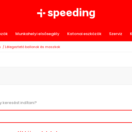
özök
Munkahelyi elsősegély
Katonai eszközök
Szerviz
K
s
/
Lélegeztető ballonok és maszkok
y keresést indítani?