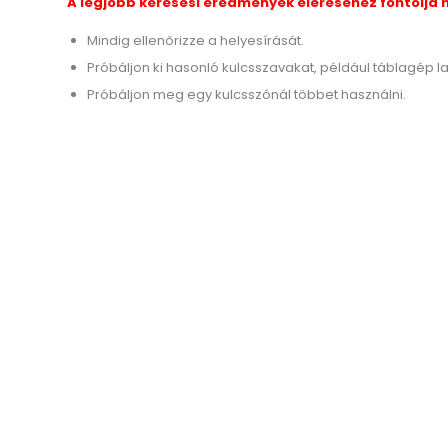
A legjobb keresési eredmények eléréséhez fontolja 
Mindig ellenőrizze a helyesírását.
Próbáljon ki hasonló kulcsszavakat, például táblagép la
Próbáljon meg egy kulcsszónál többet használni.