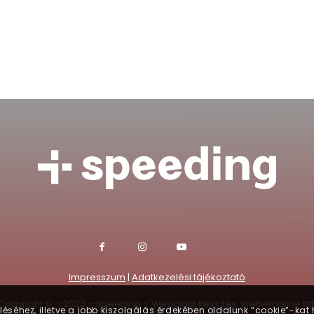
Impresszum
|
Adatkezelési tájékoztató
Copyright © – 2023 – Speeding –
Weboldal készítés
: Webergoline Kft
séhez, illetve a jobb kiszolgálás érdekében oldalunk “cookie”-kat