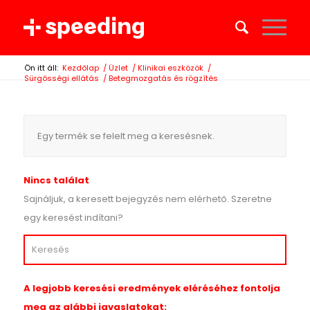
Ön itt áll:
Kezdőlap
/
Üzlet
/
Klinikai eszközök
/
Sürgősségi ellátás
/
Betegmozgatás és rögzítés
Egy termék se felelt meg a keresésnek.
Nincs találat
Sajnáljuk, a keresett bejegyzés nem elérhető. Szeretne
egy keresést indítani?
A legjobb keresési eredmények eléréséhez fontolja
meg az alábbi javaslatokat: