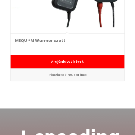
MEQU °M Warmer szett
Árajánlatot kérek
Részletek mutatása