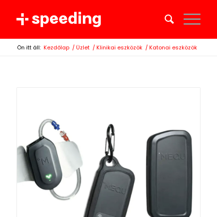
Ön itt áll:
Kezdőlap
/
Üzlet
/
Klinikai eszközök
/
Katonai eszközök