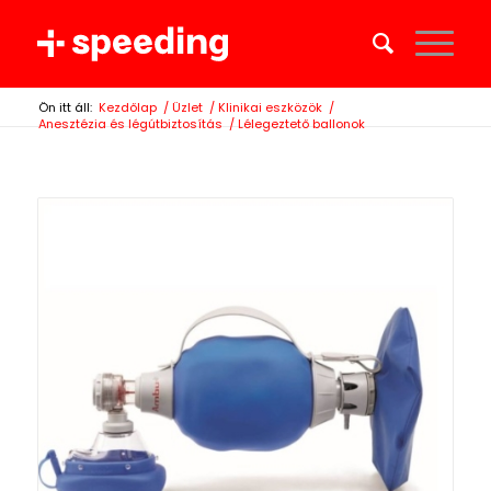
Ön itt áll:
Kezdőlap
/
Üzlet
/
Klinikai eszközök
/
Anesztézia és légútbiztosítás
/
Lélegeztető ballonok