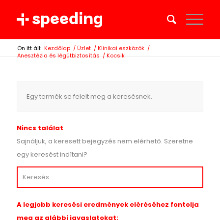
Ön itt áll:
Kezdőlap
/
Üzlet
/
Klinikai eszközök
/
Anesztézia és légútbiztosítás
/
Kocsik
Egy termék se felelt meg a keresésnek.
Nincs találat
Sajnáljuk, a keresett bejegyzés nem elérhető. Szeretne
egy keresést indítani?
A legjobb keresési eredmények eléréséhez fontolja
meg az alábbi javaslatokat: