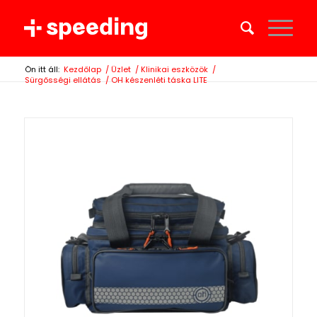
Ön itt áll:
Kezdőlap
/
Üzlet
/
Klinikai eszközök
/
Sürgősségi ellátás
/
OH készenléti táska LITE