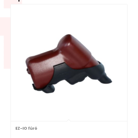
EZ-IO fúró