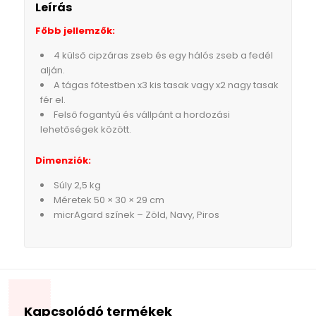
Leírás
Főbb jellemzők:
4 külső cipzáras zseb és egy hálós zseb a fedél
alján.
A tágas főtestben x3 kis tasak vagy x2 nagy tasak
fér el.
Felső fogantyú és vállpánt a hordozási
lehetőségek között.
Dimenziók:
Súly 2,5 kg
Méretek 50 × 30 × 29 cm
micrAgard színek – Zöld, Navy, Piros
Kapcsolódó termékek