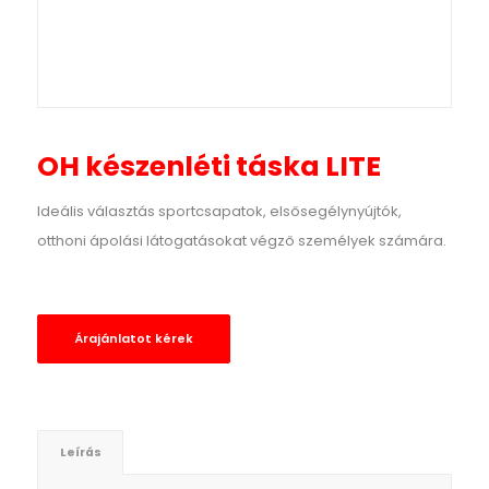
OH készenléti táska LITE
Ideális választás sportcsapatok, elsősegélynyújtók,
otthoni ápolási látogatásokat végző személyek számára.
Árajánlatot kérek
Leírás