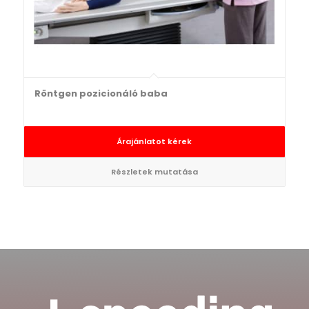
Röntgen pozicionáló baba
Árajánlatot kérek
Részletek mutatása