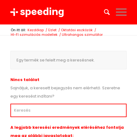
Ön itt áll:
Kezdőlap
/
Üzlet
/
Oktatási eszközök
/
HI-FI szimulációs modellek
/
Ultrahangos szimulátor
Egy termék se felelt meg a keresésnek.
Nincs találat
Sajnáljuk, a keresett bejegyzés nem elérhető. Szeretne
egy keresést indítani?
A legjobb keresési eredmények eléréséhez fontolja
meg az alábbi javaslatokat: