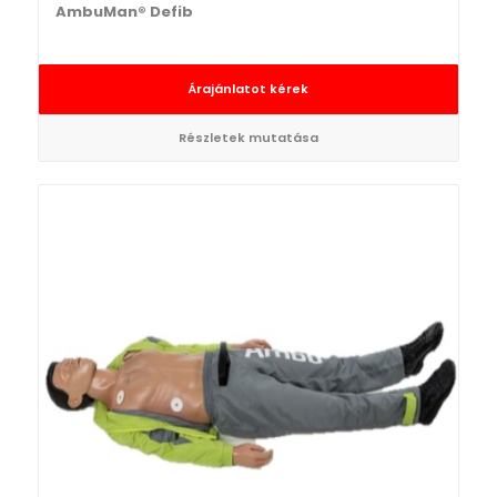
AmbuMan® Defib
Árajánlatot kérek
Részletek mutatása