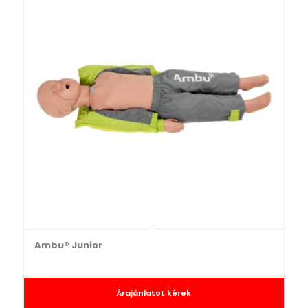
Ambu® Junior
Árajánlatot kérek