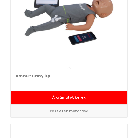
Ambu® Baby iQF
Árajánlatot kérek
Részletek mutatása