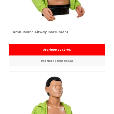
AmbuMan® Airway Instrument
Árajánlatot kérek
Részletek mutatása