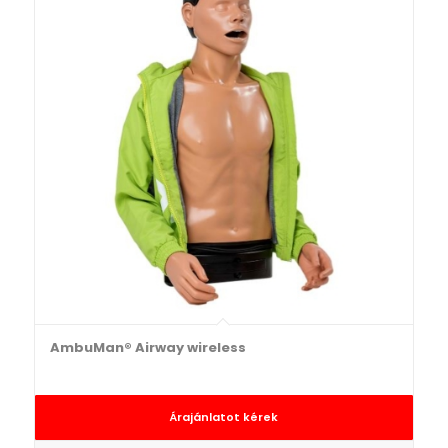
AmbuMan® Airway wireless
Árajánlatot kérek