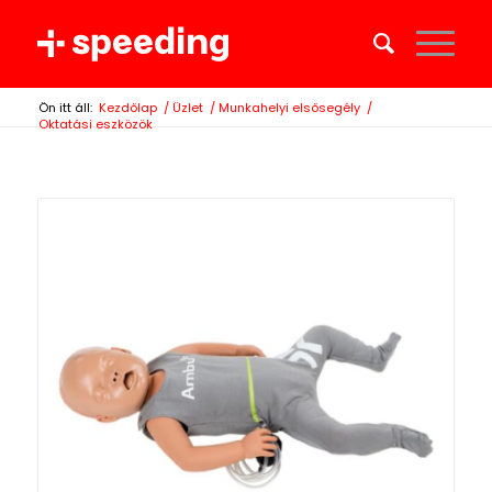
Ön itt áll:
Kezdőlap
/
Üzlet
/
Munkahelyi elsősegély
/
Oktatási eszközök