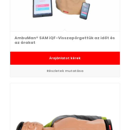
AmbuMan® SAM iQF-Visszapörgettük az időt és
az árakat
Árajánlatot kérek
Részletek mutatása