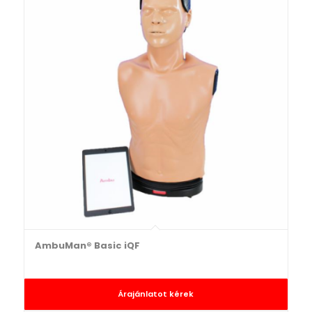
AmbuMan® Basic iQF
Árajánlatot kérek