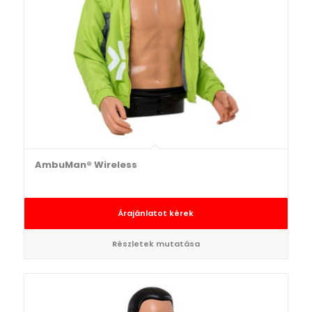
AmbuMan® Wireless
Árajánlatot kérek
Részletek mutatása