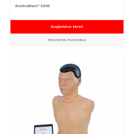
AmbuMan® SAM
Árajánlatot kérek
Részletek mutatása