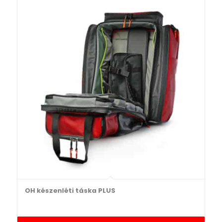
OH készenléti táska PLUS