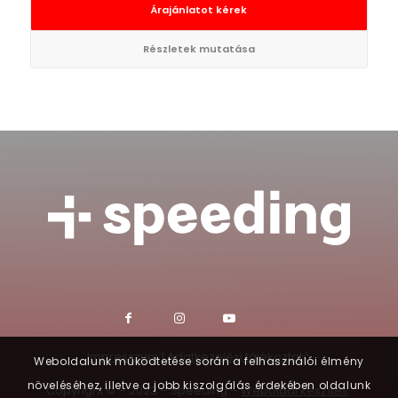
Árajánlatot kérek
Részletek mutatása
Impresszum
|
Adatkezelési tájékoztató
Weboldalunk működtetése során a felhasználói élmény
növeléséhez, illetve a jobb kiszolgálás érdekében oldalunk
Copyright © – 2023 – Speeding –
Weboldal készítés
: