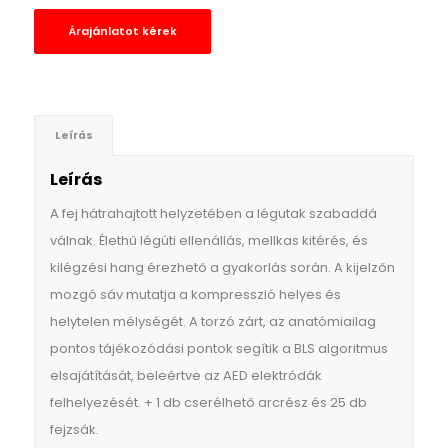
Árajánlatot kérek
Leírás
Leírás
A fej hátrahajtott helyzetében a légutak szabaddá
válnak. Élethű légúti ellenállás, mellkas kitérés, és
kilégzési hang érezhető a gyakorlás során. A kijelzőn
mozgó sáv mutatja a kompresszió helyes és
helytelen mélységét. A torzó zárt, az anatómiailag
pontos tájékozódási pontok segítik a BLS algoritmus
elsajátítását, beleértve az AED elektródák
felhelyezését. + 1 db cserélhető arcrész és 25 db
fejzsák.