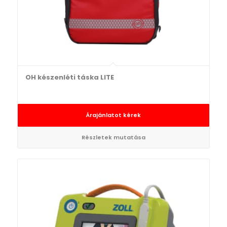
OH készenléti táska LITE
Árajánlatot kérek
Részletek mutatása