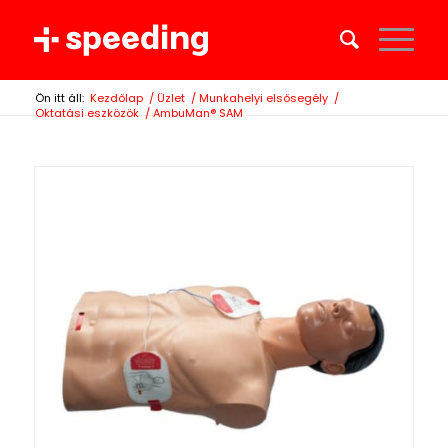
Ön itt áll:
Kezdőlap
/
Üzlet
/
Munkahelyi elsősegély
/
Oktatási eszközök
/
AmbuMan® SAM