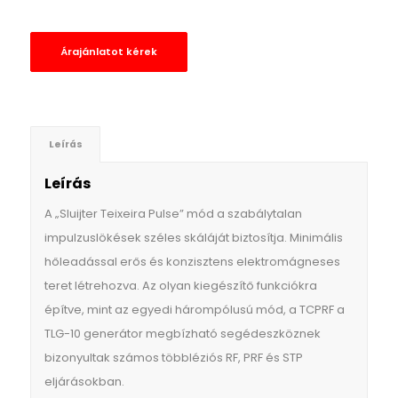
Árajánlatot kérek
Leírás
Leírás
A „Sluijter Teixeira Pulse” mód a szabálytalan
impulzuslökések széles skáláját biztosítja. Minimális
hőleadással erős és konzisztens elektromágneses
teret létrehozva. Az olyan kiegészítő funkciókra
építve, mint az egyedi hárompólusú mód, a TCPRF a
TLG-10 generátor megbízható segédeszköznek
bizonyultak számos többléziós RF, PRF és STP
eljárásokban.