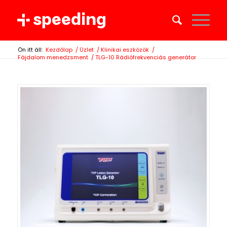
Ön itt áll:
Kezdőlap
/
Üzlet
/
Klinikai eszközök
/
Fájdalom menedzsment
/
TLG-10 Rádiófrekvenciás generátor