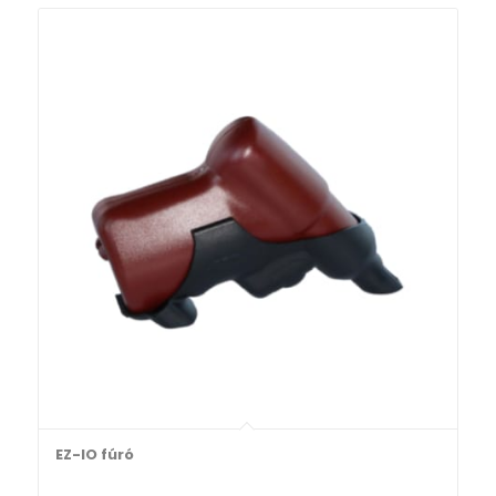
EZ-IO fúró