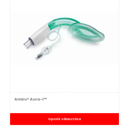
Ambu® Aura-i™
Opciók választása