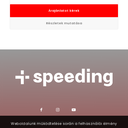
Árajánlatot kérek
Részletek mutatása
Impresszum
|
Adatkezelési tájékoztató
Weboldalunk működtetése során a felhasználói élmény