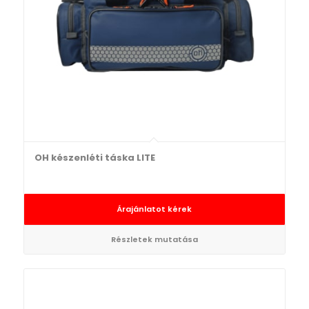
OH készenléti táska LITE
Árajánlatot kérek
Részletek mutatása