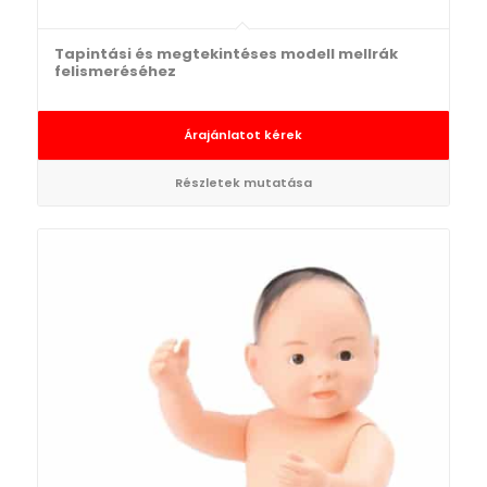
Tapintási és megtekintéses modell mellrák
felismeréséhez
Árajánlatot kérek
Részletek mutatása