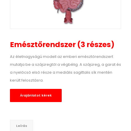
Emésztőrendszer (3 részes)
Az életnagyságú modell az emberi emésztőrendszert
mutatja be a szájüregtől a végbélig. A szájüreg, a garat és
a nyelőcső első része a mediális sagittalis sík mentén
került felosztásra.
Árajánlatot kérek
Leírás