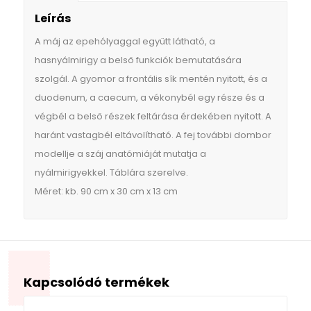
Leírás
A máj az epehólyaggal együtt látható, a
hasnyálmirigy a belső funkciók bemutatására
szolgál. A gyomor a frontális sík mentén nyitott, és a
duodenum, a caecum, a vékonybél egy része és a
végbél a belső részek feltárása érdekében nyitott. A
haránt vastagbél eltávolítható. A fej további dombor
modellje a száj anatómiáját mutatja a
nyálmirigyekkel. Táblára szerelve.
Méret: kb. 90 cm x 30 cm x 13 cm
Kapcsolódó termékek