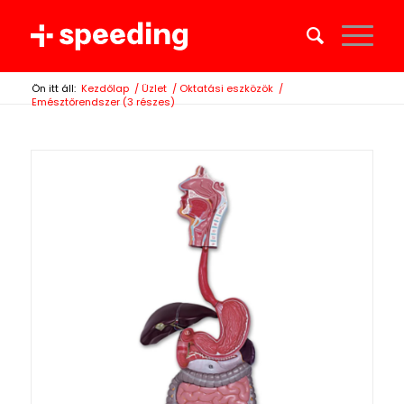
Ön itt áll:
Kezdőlap
/
Üzlet
/
Oktatási eszközök
/
Emésztőrendszer (3 részes)