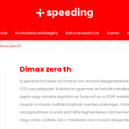
özök
Munkahelyi elsősegély
Katonai eszközök
Szerviz
K
Dimax zero th
Dimax zero th
Új generációs teljes arcmaszk non-invazív lélegeztetéshez
CO2 visszalégzést. Különböző gyermek és felnőtt méretb
dupla vagy szimpla légzőkörrel (szárral) és a CPAP eset
csupán a maszk csatlakozójának cseréje szükséges. Olyan 
nazogasztrikus szonda port által légmentesen zárt beme
nagy orrtér a DiMax Zero-t tökéletes non-invazív lélegezte