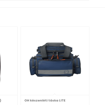
)
OH készenléti táska LITE