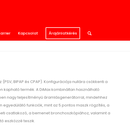
arrier
Kapcsolat
Árajánlatkérés
 (PSV, BIPAP és CPAP). Konfigurációja nullára csökkenti a
en kapható termék. A DiMax kombináltan használható
ében nagy teljesítményű áramlásgenerátorral, mindehhez
egyedülálló funkciók, mint az 5 pontos maszk rögzítés, a
neti csatlakozó, a bemenet bronchoszkópiához, valamint a
tő eszközzé teszik.