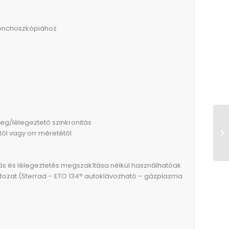
ronchoszkópiához
eg/lélegeztető szinkronitás
ól vagy orr méretétől
s és lélegeztetés megszakítása nélkül használhatóak
tozat (Sterrad – ETO 134° autoklávozható – gázplazma