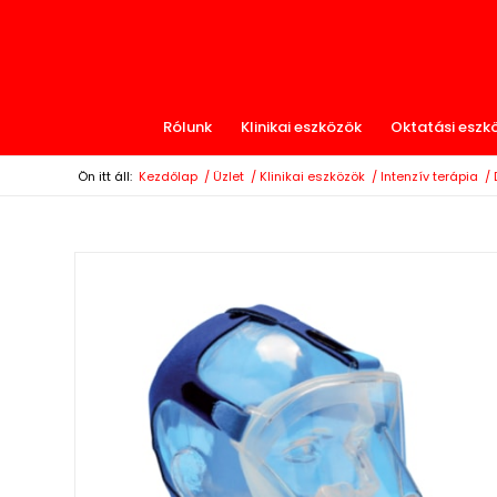
Rólunk
Klinikai eszközök
Oktatási eszk
Ön itt áll:
Kezdőlap
/
Üzlet
/
Klinikai eszközök
/
Intenzív terápia
/