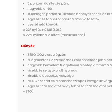
5 ponton rögzített fejpánt
nagyobb orrtér
különleges portok NG szonda behelyezéshez és b
egyszer és többször használatos változatok
cserélhető könyök:
o 22F nyílás nélkül (kék)
o 22M nyílással ellátott (transzparens)
Előnyök
ZERO CO2 visszalégzés
a légmentes illeszkedésnek köszönhetően jobb bet
nagyobb kényelem függetlenül a beteg arcformáját
kisebb fejre gyakorolt nyomás
kisebb a decubitus veszélye
az NG szonda és a bronchoszkópok levegő szivárgá
egyszer használatos vagy többször használatos vál
– ETO)