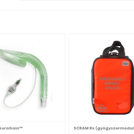
AuraGain™
SCRAM Rx (gyógyszermodul