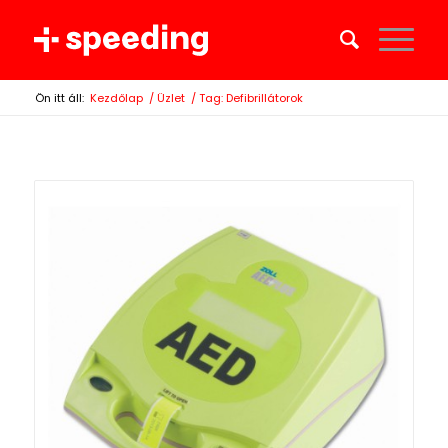
Ön itt áll:
Kezdőlap
/
Üzlet
/
Tag: Defibrillátorok