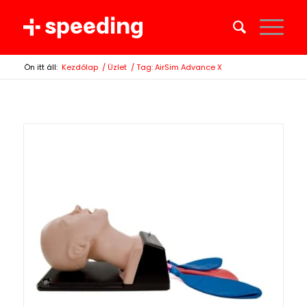
Ön itt áll:
Kezdőlap
/
Üzlet
/
Tag: AirSim Advance X