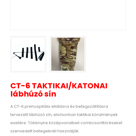
CT-6 TAKTIKAI/KATONAI
lábhúzó sín
A CT-6 prehospitális ellátásra és betegszállításra
tervezett lábhúzó sín, elsősorban taktikai körülmények
esetére. Többnyire középvonalbeli combcsonttöréseket
szenvedett betegeknél használják.