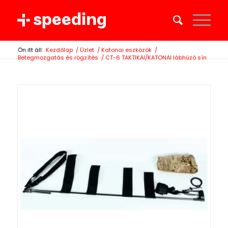
Ön itt áll:
Kezdőlap
/
Üzlet
/
Katonai eszközök
/
Betegmozgatás és rögzítés
/
CT-6 TAKTIKAI/KATONAI lábhúzó sín