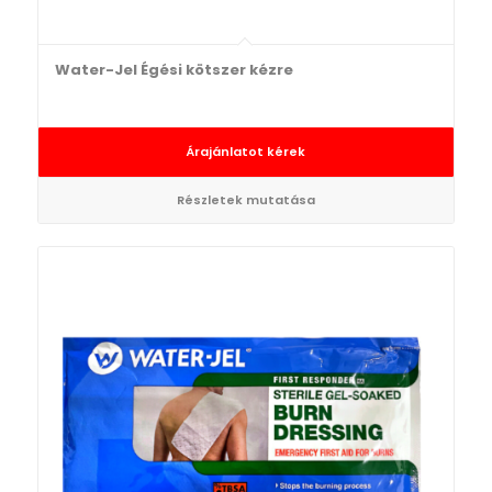
Water-Jel Égési kötszer kézre
Árajánlatot kérek
Részletek mutatása