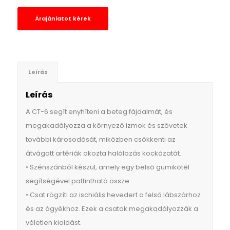
Árajánlatot kérek
Leírás
Leírás
A CT-6 segít enyhíteni a beteg fájdalmát, és
megakadályozza a környező izmok és szövetek
további károsodását, miközben csökkenti az
átvágott artériák okozta halálozás kockázatát.
• Szénszánból készül, amely egy belső gumikötél
segítségével pattintható össze.
• Csat rögzíti az ischiális hevedert a felső lábszárhoz
és az ágyékhoz. Ezek a csatok megakadályozzák a
véletlen kioldást.